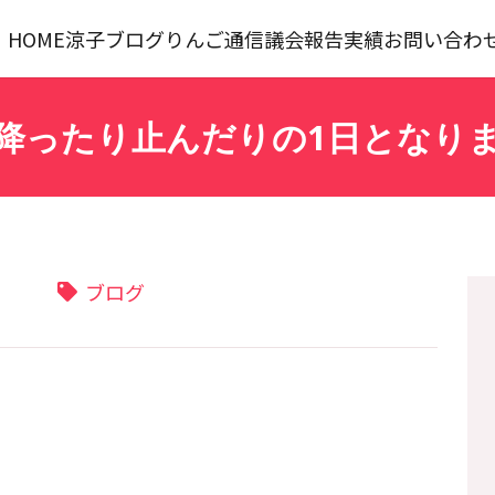
HOME
涼子ブログ
りんご通信
議会報告
実績
お問い合わ
降ったり止んだりの1日となり
ブログ