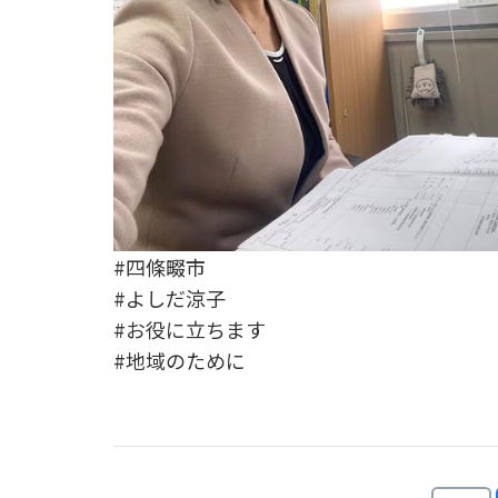
#四條畷市
#よしだ涼子
#お役に立ちます
#地域のために