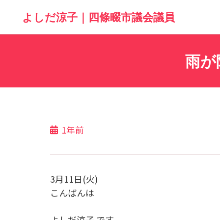
よしだ涼子｜四條畷市議会議員
雨が
1年前
3月11日(火)
こんばんは
よしだ涼子 です