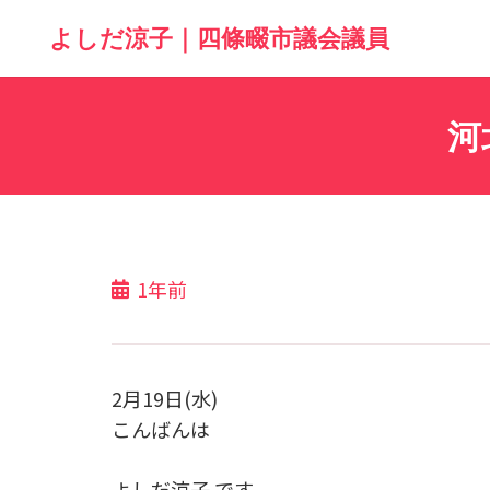
よしだ涼子｜四條畷市議会議員
河
1年前
2月19日(水)
こんばんは
よしだ涼子 です