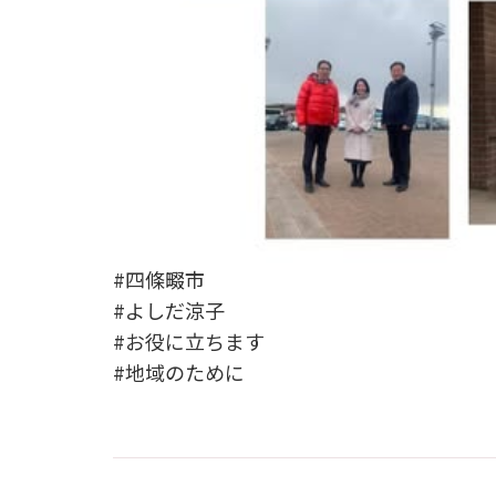
#四條畷市
#よしだ涼子
#お役に立ちます
#地域のために