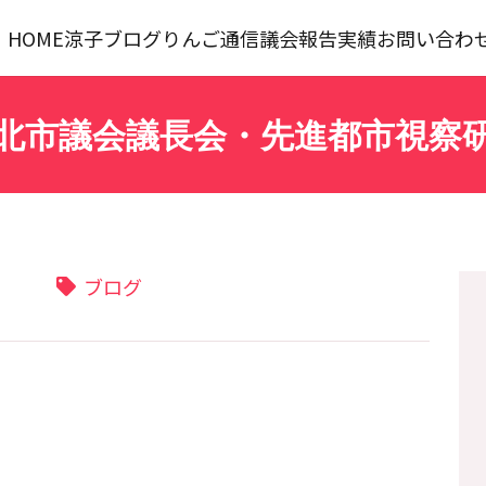
HOME
涼子ブログ
りんご通信
議会報告
実績
お問い合わ
北市議会議長会・先進都市視察
ブログ