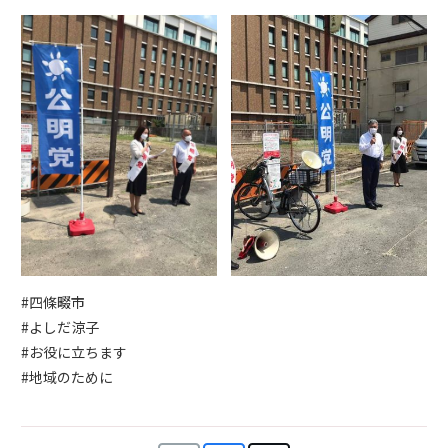
#四條畷市
#よしだ涼子
#お役に立ちます
#地域のために