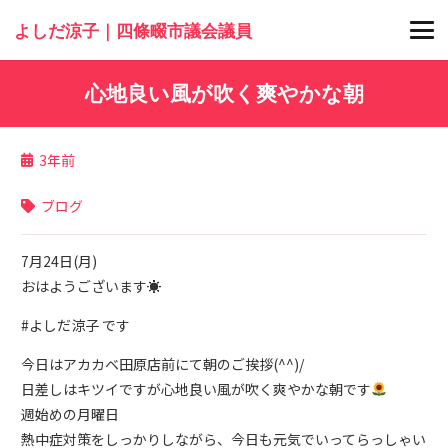
よしだ涼子｜四條畷市議会議員
心地良い風が吹く爽やかな朝
3年前
ブログ
7月24日(月)
おはようございます☀
#よしだ涼子 です
今日はアカカベ田原店前にて朝のご挨拶(^^)/
日差しはキツイですが心地良い風が吹く爽やかな朝です
週始めの月曜日
熱中症対策をしっかりしながら、今日も元気でいってらっしゃい