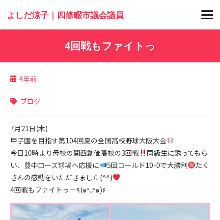
よしだ涼子｜四條畷市議会議員
4回戦もファイトっ
4年前
ブログ
7月21日(木)
甲子園を目指す第104回夏の全国高校野球大阪大会
今日10時より母校の関西創価高校の3回戦
同級生に誘ってもら
い、豊中ローズ球場へ応援に
5回コールド10-0で大勝利
たく
さんの感動をいただきました(^^)
4回戦もファイトっー٩(๑❛ᴗ❛๑)۶