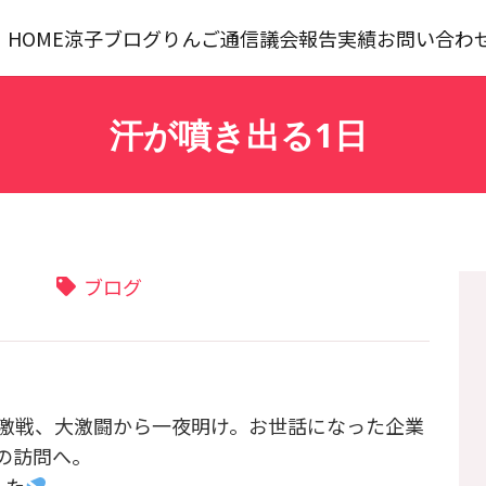
HOME
涼子ブログ
りんご通信
議会報告
実績
お問い合わ
汗が噴き出る1日
ブログ
激戦、大激闘から一夜明け。お世話になった企業
の訪問へ。