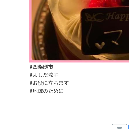
#四條畷市
#よしだ涼子
#お役に立ちます
#地域のために