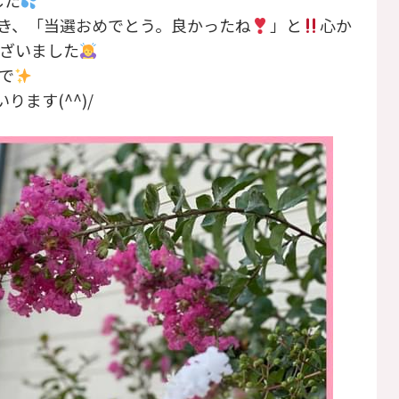
した
き、「当選おめでとう。良かったね
」と
心か
ざいました
で
ます(^^)/