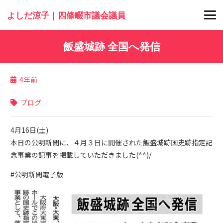
よしだ涼子｜四條畷市議会議員
飯盛城跡 全国へ発信
4年前
ブログ
4月16日(土)
本日の公明新聞に、４月３日に開催された飯盛城跡国史跡指定記
念事業の記事を掲載していただきました(^^)/
#公明新聞電子版