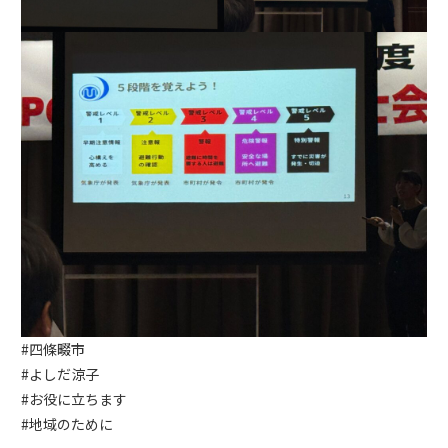
#四條畷市
#よしだ涼子
#お役に立ちます
#地域のために