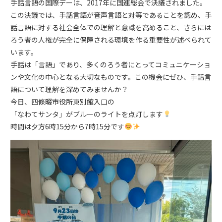
手話言語の国際デーは、2017年に国連総会で決議されました。​
この決議では、手話言語が音声言語と対等であることを認め、手
話言語に対する社会全体での理解と意識を高めること、さらには
ろう者の人権が完全に保障される環境を作る重要性が述べられて
います。
手話は「言語」であり、多くのろう者にとってコミュニケーショ
ンや文化の中心となる大切なものです。この機会にぜひ、手話言
語について理解を深めてみませんか？
今日、四條畷市役所東別館入口の
「なわてサンタ」がブルーのライトを点灯します
時間は夕方6時15分から7時15分です