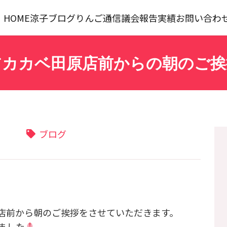
HOME
涼子ブログ
りんご通信
議会報告
実績
お問い合わ
アカカベ田原店前からの朝のご挨
ブログ
店前から朝のご挨拶をさせていただきます。
ました