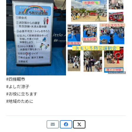
#四條畷市
#よしだ涼子
#お役に立ちます
#地域のために