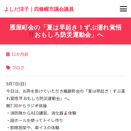
よしだ涼子｜四條畷市議会議員
雁屋町会の「夏は早起き！ずぶ濡れ覚悟
おもしろ防災運動会」へ
11か月前
ブログ
9月7日(日)
今日は、お声を掛けていただき雁屋町会の「夏は早起き！ずぶ濡
れ覚悟
おもしろ防災運動会」へ。
朝7:30からラジオ体操
・消防隊からAED講習、消化器
体験
・段ボールを使ってトイレ作り
・即席担架や、車イスの体験