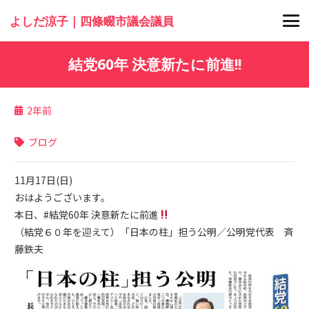
よしだ涼子｜四條畷市議会議員
結党60年 決意新たに前進!!
2年前
ブログ
11月17日(日)
おはようございます。
本日、#結党60年 決意新たに前進
（結党６０年を迎えて）「日本の柱」担う公明／公明党代表 斉
藤鉄夫