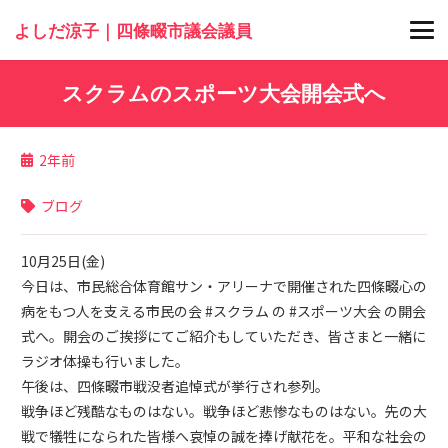
よしだ涼子｜四條畷市議会議員
スクラムのスポーツ大会開会式へ
2年前
ブログ
10月25日(金)
今日は、市民総合体育館サン・アリーナで開催された四條畷心の
病をもつ人を支える市民の会 #スクラム の #スポーツ大会 の開会
式へ。開会のご挨拶にてご紹介もしていただき、皆さまと一緒に
ラジオ体操も行いました。
午後は、四條畷市戦没者追悼式が挙行され参列。
戦争ほど残酷なものはない。戦争ほど悲惨なものはない。先の大
戦で犠牲になられた皆様へ哀悼の誠を捧げ献花を。平和な社会の