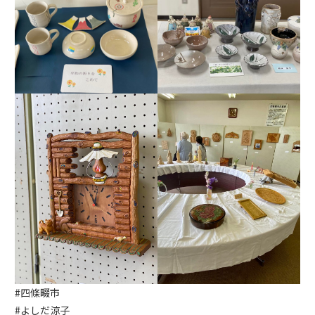
#四條畷市
#よしだ涼子