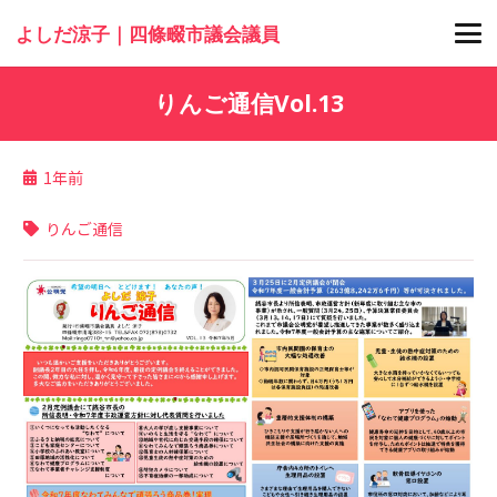
よしだ涼子｜四條畷市議会議員
りんご通信Vol.13
1年前
りんご通信