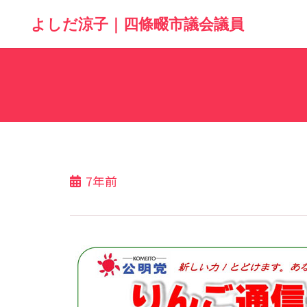
よしだ涼子｜四條畷市議会議員
7年前