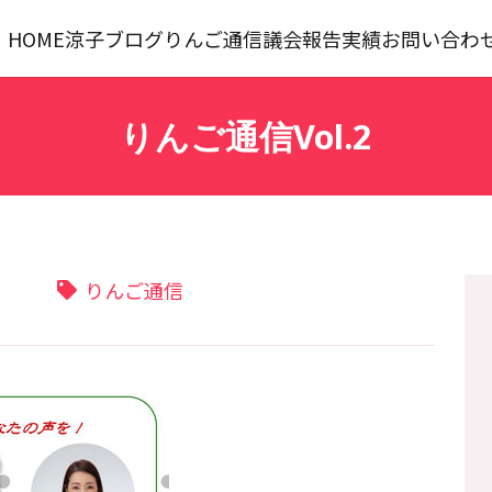
HOME
涼子ブログ
りんご通信
議会報告
実績
お問い合わ
りんご通信Vol.2
りんご通信