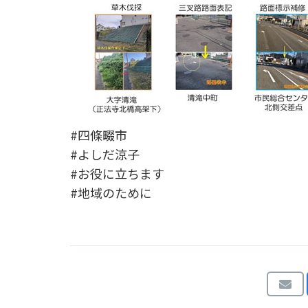
#四條畷市
#よしだ涼子
#お役に立ちます
#地域のために